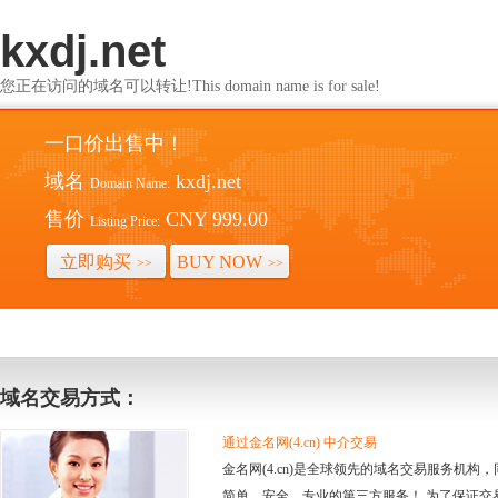
kxdj.net
您正在访问的域名可以转让!This domain name is for sale!
一口价出售中！
域名
kxdj.net
Domain Name:
售价
CNY 999.00
Listing Price:
立即购买
BUY NOW
>>
>>
域名交易方式：
通过金名网(4.cn) 中介交易
金名网(4.cn)是全球领先的域名交易服务机
简单、安全、专业的第三方服务！ 为了保证交