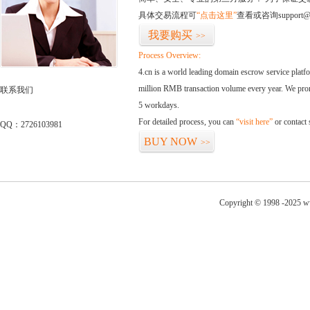
具体交易流程可
“点击这里”
查看或咨询support@
我要购买
>>
Process Overview:
4.cn is a world leading domain escrow service plat
million RMB transaction volume every year. We promi
联系我们
5 workdays.
For detailed process, you can
“visit here”
or contact
QQ：2726103981
BUY NOW
>>
Copyright © 1998 -2025 ww